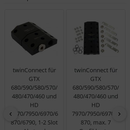
Es folgt ein Produktslider - navigieren Sie mit der Tab-Tas
twinConnect für
twinConnect für
GTX
GTX
680/590/580/570/
680/590/580/570/
480/470/460 und
480/470/460 und
HD
HD
7970/7950/6970/6
7970/7950/6970/6
zurück
vor
870/6790, 1-2 Slot
870, max. 7