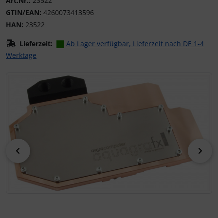
Art.Nr.:
23522
GTIN/EAN:
4260073413596
HAN:
23522
Lieferzeit:
Ab Lager verfügbar, Lieferzeit nach DE 1-4
Werktage
Wenn mehr als ein Produktbild existiert, können Sie die "
zurück
vor