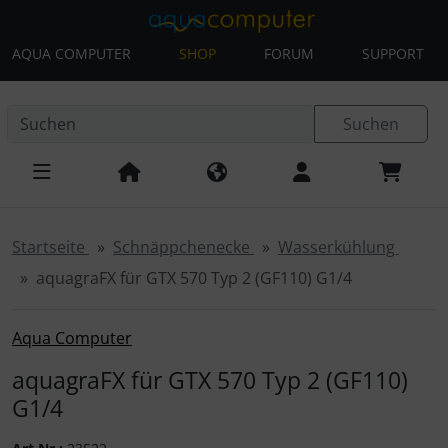
AQUA COMPUTER
SHOP
FORUM
SUPPORT
Diese Sprungnavigation (skip link) ist jederzeit zu erreichen
Sprungnavigation
Springe zur Navigation
Springe zum Inhalt
Spri
Suchen
Startseite
Schnäppchenecke
Wasserkühlung
aquagraFX für GTX 570 Typ 2 (GF110) G1/4
Aqua Computer
aquagraFX für GTX 570 Typ 2 (GF110)
G1/4