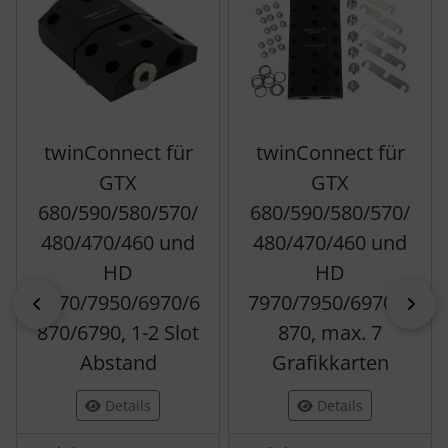
twinConnect für
twinConnect für
GTX
GTX
680/590/580/570/
680/590/580/570/
480/470/460 und
480/470/460 und
HD
HD
7970/7950/6970/6
7970/7950/6970/6
zurück
vor
870/6790, 1-2 Slot
870, max. 7
Abstand
Grafikkarten
Details
Details