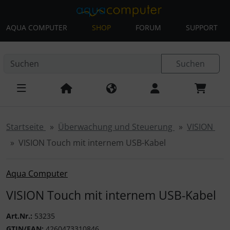
AQUA COMPUTER
SHOP
FORUM
SUPPORT
Diese Sprungnavigation (skip link) ist jederzeit zu erreichen
Sprungnavigation
Springe zur Navigation
Springe zum Inhalt
Spri
Suchen
Startseite
Überwachung und Steuerung
VISION
VISION Touch mit internem USB-Kabel
Aqua Computer
VISION Touch mit internem USB-Kabel
Art.Nr.:
53235
GTIN/EAN:
4260473310846