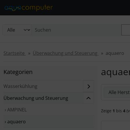
Diese Sprungnavigation (skip link) ist jederzeit zu erreichen
Sprungnavigation
Springe zur Navigation
Springe zum Inhalt
Spri
Startseite
Überwachung und Steuerung
aquaero
aquae
Kategorien
Wasserkühlung
Hier können 
Überwachung und Steuerung
› AMPINEL
Zeige
1
bis
4
(v
› aquaero