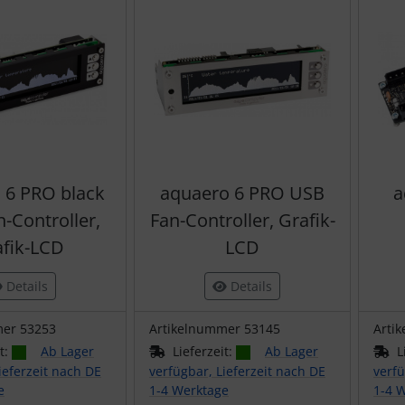
 6 PRO black
aquaero 6 PRO USB
a
-Controller,
Fan-Controller, Grafik-
fik-LCD
LCD
Details
Details
mer 53253
Artikelnummer 53145
Arti
it:
Ab Lager
Lieferzeit:
Ab Lager
L
ieferzeit nach DE
verfügbar, Lieferzeit nach DE
verfü
e
1-4 Werktage
1-4 