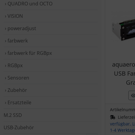
› QUADRO und OCTO
› VISION
› poweradjust
› farbwerk
› farbwerk für RGBpx
aquaero
› RGBpx
USB Fan
› Sensoren
Gra
› Zubehör
› Ersatzteile
Artikelnum
M.2 SSD
Lieferze
verfügbar, L
USB-Zubehör
1-4 Werktag