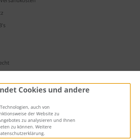
d Versandkosten
tz
B's
m
echt
ur Batterieentsorgung
ngen
ndet Cookies und andere
Technologien, auch von
iheit
unktionsweise der Website zu
Angebotes zu analysieren und Ihnen
stellungen
ieten zu können. Weitere
Datenschutzerklärung.