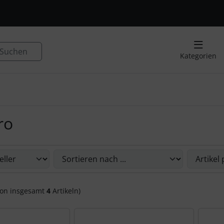
, Seite aktualisieren (F5-Taste) und mit Tab-Taste Navigation
nge zum Login-Button
Springe zum Button für Einstellu
Suchen
Kategorien
ro
Sie die nachfolgenden Artikel umsortieren und zwischen ein
on insgesamt
4
Artikeln)