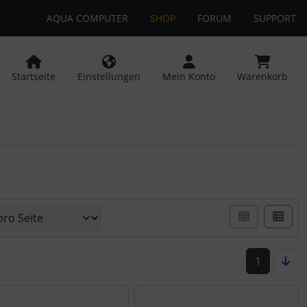
AQUA COMPUTER
SHOP
FORUM
SUPPORT
 öffnen.
ngen
Springe zu den allgemeinen Informationen
Startseite
Einstellungen
Mein Konto
Warenkorb
er Box- oder Listenansicht wählen.
1