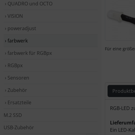
› QUADRO und OCTO
› VISION
› poweradjust
› farbwerk
Für eine größer
› farbwerk für RGBpx
› RGBpx
› Sensoren
› Zubehör
Produktb
› Ersatzteile
Produ
RGB-LED zu
M.2 SSD
Lieferumf
USB-Zubehör
Ein LED-Ka