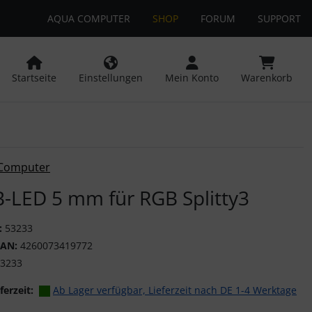
AQUA COMPUTER
SHOP
FORUM
SUPPORT
 öffnen.
ngen
Springe zu den allgemeinen Informationen
Startseite
Einstellungen
Mein Konto
Warenkorb
or-Button" nutzen, um zwischen den Bildern zu navigieren. Z
Computer
-LED 5 mm für RGB Splitty3
:
53233
EAN:
4260073419772
3233
ferzeit:
Ab Lager verfügbar, Lieferzeit nach DE 1-4 Werktage