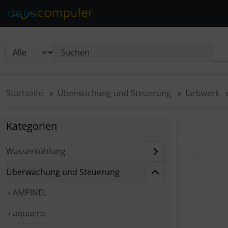
Diese Sprungnavigation (skip link) ist jederzeit zu erreichen
Sprungnavigation
Springe zur Navigation
Springe zum Inhalt
Spri
Startseite
Überwachung und Steuerung
farbwerk
Wenn mehr als
Kategorien
Wasserkühlung
Überwachung und Steuerung
› AMPINEL
› aquaero