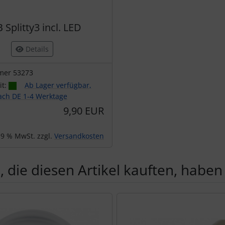
 Splitty3 incl. LED
Details
mer 53273
it:
Ab Lager verfügbar,
nach DE 1-4 Werktage
9,90 EUR
 19 % MwSt. zzgl.
Versandkosten
 die diesen Artikel kauften, haben 
Produktslider - navigieren Sie mit der Tab-Taste zu den einzel