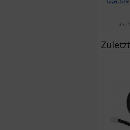
Lager, Lief
inkl.
Zuletz
Es folgt ein 