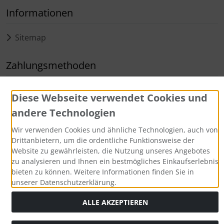
Informationen
Sitemap
Zahlungsmethoden
Diese Webseite verwendet Cookies und
andere Technologien
Wir verwenden Cookies und ähnliche Technologien, auch von
Drittanbietern, um die ordentliche Funktionsweise der
Website zu gewährleisten, die Nutzung unseres Angebotes
Alle Preise inkl. gesetzl. MwSt. zzgl.
Versandkosten
. Die
zu analysieren und Ihnen ein bestmögliches Einkaufserlebnis
durchgestrichenen Preise entsprechen dem bisherigen Preis
bieten zu können. Weitere Informationen finden Sie in
bei Aqua Computer Shop.
unserer Datenschutzerklärung.
Aqua Computer GmbH & Co. KG © 2026. Alle Rechte
vorbehalten.
ALLE AKZEPTIEREN
mod
ified eCommerce Shopsoftware © 2009-2026