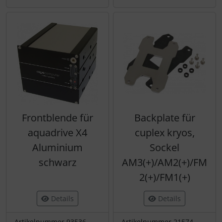
Frontblende für
Backplate für
aquadrive X4
cuplex kryos,
Aluminium
Sockel
schwarz
AM3(+)/AM2(+)/FM
2(+)/FM1(+)
Details
Details
Artikelnummer 93536
Artikelnummer 21574