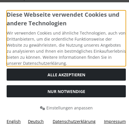
Zahlungsmethoden
Diese Webseite verwendet Cookies und
andere Technologien
Wir verwenden Cookies und ähnliche Technologien, auch von
Drittanbietern, um die ordentliche Funktionsweise der
Website zu gewährleisten, die Nutzung unseres Angebotes
zu analysieren und Ihnen ein bestmögliches Einkaufserlebnis
bieten zu können. Weitere Informationen finden Sie in
unserer Datenschutzerklärung.
Alle Preise inkl. gesetzl. MwSt. zzgl.
Versandkosten
. Die
durchgestrichenen Preise entsprechen dem bisherigen Preis
ALLE AKZEPTIEREN
bei Aqua Computer Shop.
Aqua Computer GmbH & Co. KG © 2026. Alle Rechte
vorbehalten.
NUR NOTWENDIGE
mod
ified eCommerce Shopsoftware © 2009-2026
Einstellungen anpassen
English
Deutsch
Datenschutzerklärung
Impressum