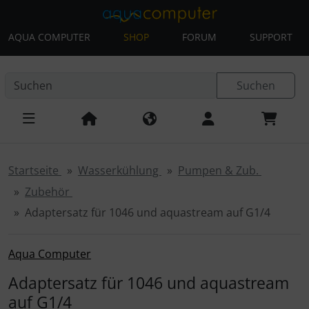
AQUA COMPUTER
SHOP
FORUM
SUPPORT
Diese Sprungnavigation (skip link) ist jederzeit zu erreichen
Sprungnavigation
Springe zur Navigation
Springe zum Inhalt
Spri
Suchen
Startseite
Wasserkühlung
Pumpen & Zub.
Zubehör
Adaptersatz für 1046 und aquastream auf G1/4
Aqua Computer
Adaptersatz für 1046 und aquastream
auf G1/4