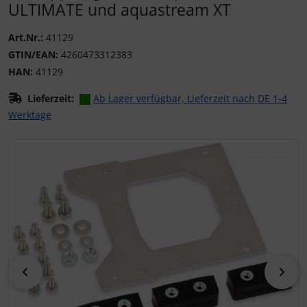
ULTIMATE und aquastream XT
Art.Nr.:
41129
GTIN/EAN:
4260473312383
HAN:
41129
Lieferzeit:
Ab Lager verfügbar, Lieferzeit nach DE 1-4
Werktage
Wenn mehr als ein Produktbild existiert, können Sie die "
zurück
vor