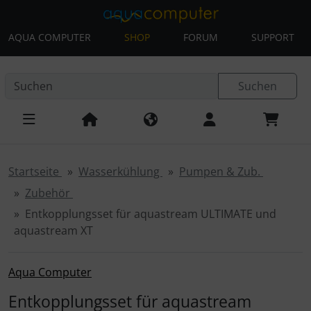
AQUA COMPUTER
SHOP
FORUM
SUPPORT
Diese Sprungnavigation (skip link) ist jederzeit zu erreichen
Sprungnavigation
Springe zur Navigation
Springe zum Inhalt
Spri
Suchen
Startseite
Wasserkühlung
Pumpen & Zub.
Zubehör
Entkopplungsset für aquastream ULTIMATE und
aquastream XT
Aqua Computer
Entkopplungsset für aquastream