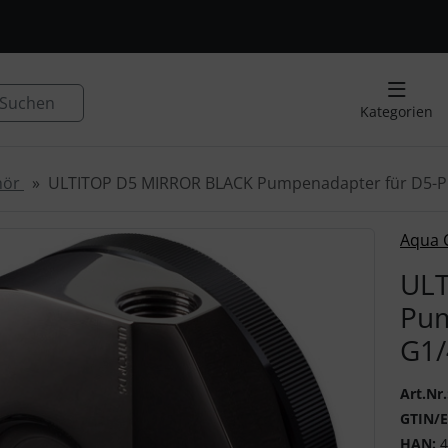
, Seite aktualisieren (F5-Taste) und mit Tab-Taste Navigation
nge zum Login-Button
Springe zum Button für Einstellu
Suchen
Kategorien
hör
ULTITOP D5 MIRROR BLACK Pumpenadapter für D5-
 ein Produktbild existiert, können Sie die "Zurück-" und "V
Aqua 
ULT
Pum
G1/
Art.Nr.
GTIN/
HAN:
4