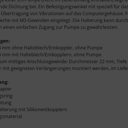
nde Dichtung bei. Ein Befestigungswinkel mit speziell für d
ie Übertragung von Vibrationen auf das Computergehäuse. Fü
leche mit M3-Gewinden eingelegt. Die Halterung kann durc
 einen einfachen Zugang zur Pumpe zu gewährleisten.
gen:
34 mm ohne Halteblech/Entkoppler, ohne Pumpe
44 mm mit Halteblech/Entkopplern, ohne Pumpe
g um mittiges Anschlussgewinde: Durchmesser 22 mm, Tie
 mit geeigneten Verlängerungen montiert werden, im Liefe
ang:
apter
gsring
htung
alterung mit Silikonentkopplern
gsmaterial