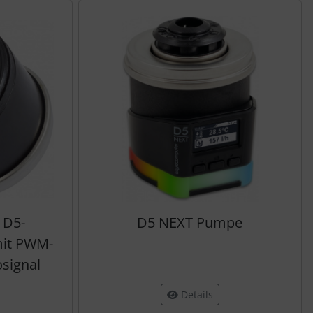
nen Artikeln.
 D5-
D5 NEXT Pumpe
it PWM-
signal
Details