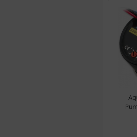
Es folgt ein 
Aq
Pum