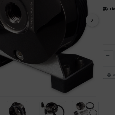
Lie
vor
A