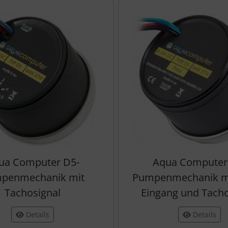
Produktslider - navigieren Sie mit der Tab-Taste zu den einzel
ua Computer D5-
Aqua Computer
penmechanik mit
Pumpenmechanik m
Tachosignal
Eingang und Tacho
Details
Details