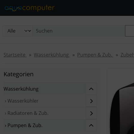
Diese Sprungnavigation (skip link) ist jederzeit zu erreichen
Sprungnavigation
Springe zur Navigation
Springe zum Inhalt
Spri
Startseite
Wasserkühlung
Pumpen & Zub.
Zube
Wenn mehr als
Kategorien
Wasserkühlung
› Wasserkühler
› Radiatoren & Zub.
› Pumpen & Zub.