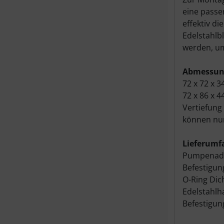
eine passe
effektiv d
Edelstahlb
werden, um
Abmessun
72 x 72 x 
72 x 86 x 
Vertiefun
können nur
Lieferumf
Pumpenad
Befestigun
O-Ring Dic
Edelstahlh
Befestigun