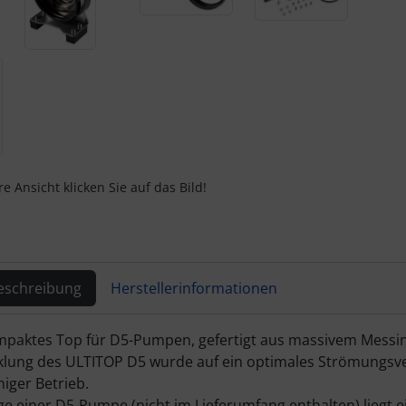
e Ansicht klicken Sie auf das Bild!
eschreibung
Herstellerinformationen
ktbeschreibung
paktes Top für D5-Pumpen, gefertigt aus massivem Messing,
klung des ULTITOP D5 wurde auf ein optimales Strömungsverh
iger Betrieb.
e einer D5-Pumpe (nicht im Lieferumfang enthalten) liegt 