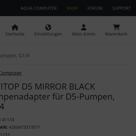
AQUA COMPUTER
SHOP
FORUM
SUPPORT
 öffnen.
ngen
Springe zu den allgemeinen Informationen
Startseite
Einstellungen
Mein Konto
Warenkorb
Pumpen, G1/4
or-Button" nutzen, um zwischen den Bildern zu navigieren. Z
Computer
ITOP D5 MIRROR BLACK
penadapter für D5-Pumpen,
4
:
41133
EAN:
4260473313571
1133