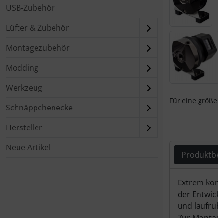
USB-Zubehör
Lüfter & Zubehör
Montagezubehör
Modding
Werkzeug
Für eine größer
Schnäppchenecke
Hersteller
Neue Artikel
Produktb
Produ
Extrem kom
der Entwic
und laufruh
Zur Montag