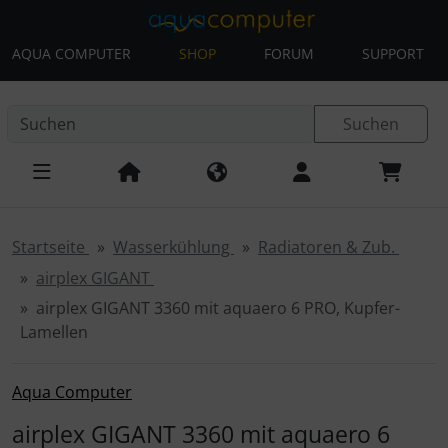
AQUA COMPUTER
SHOP
FORUM
SUPPORT
Diese Sprungnavigation (skip link) ist jederzeit zu erreichen
Sprungnavigation
Springe zur Navigation
Springe zum Inhalt
Spri
Suchen
Startseite
Wasserkühlung
Radiatoren & Zub.
airplex GIGANT
airplex GIGANT 3360 mit aquaero 6 PRO, Kupfer-
Lamellen
Aqua Computer
airplex GIGANT 3360 mit aquaero 6