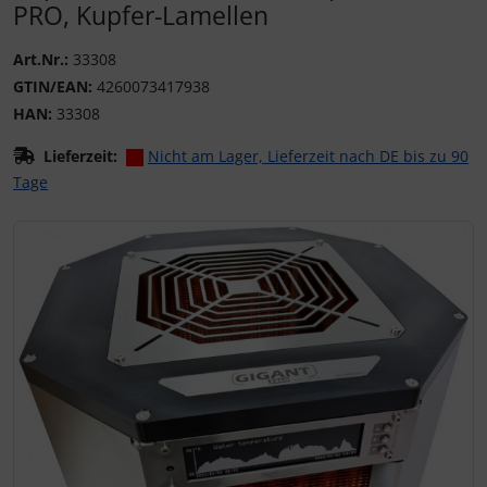
PRO, Kupfer-Lamellen
Art.Nr.:
33308
GTIN/EAN:
4260073417938
HAN:
33308
Lieferzeit:
Nicht am Lager, Lieferzeit nach DE bis zu 90
Tage
Wenn mehr als ein Produktbild existiert, können Sie die "