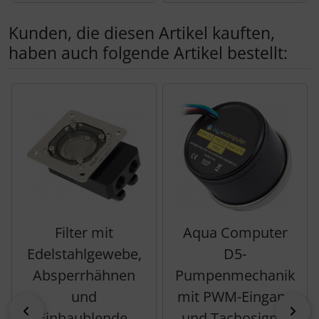
Kunden, die diesen Artikel kauften,
haben auch folgende Artikel bestellt:
Es folgt ein Produktslider - navigieren Sie mit der Tab-Tas
Filter mit
Aqua Computer
Edelstahlgewebe,
D5-
Absperrhähnen
Pumpenmechanik
und
mit PWM-Eingang
zurück
vor
Einbaublende,
und Tachosignal