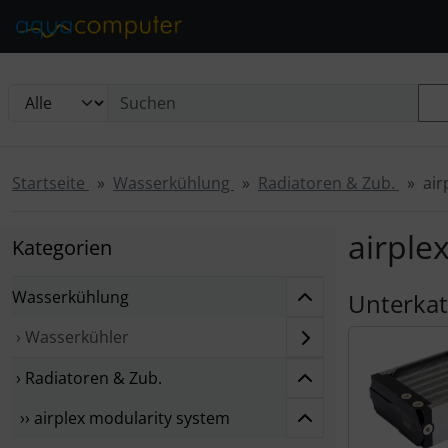
Diese Sprungnavigation (skip link) ist jederzeit zu erreichen
Sprungnavigation
Springe zur Navigation
Springe zum Inhalt
Spri
Startseite
Wasserkühlung
Radiatoren & Zub.
air
airple
Kategorien
Wasserkühlung
Unterkat
› Wasserkühler
› Radiatoren & Zub.
›› airplex modularity system