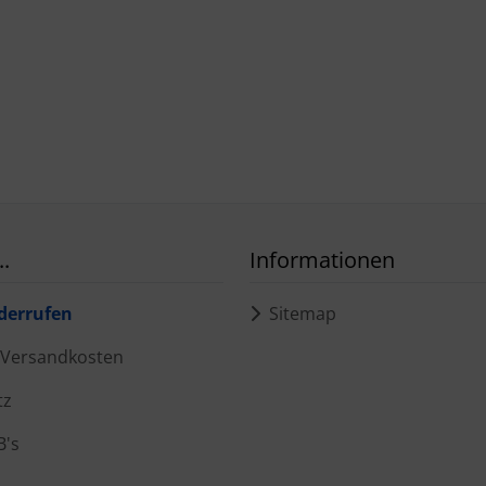
.
Informationen
derrufen
Sitemap
d Versandkosten
tz
B's