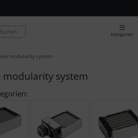
, Seite aktualisieren (F5-Taste) und mit Tab-Taste Navigation
nge zum Login-Button
Springe zum Button für Einstellu
Suchen
Kategorien
plex modularity system
x modularity system
egorien: