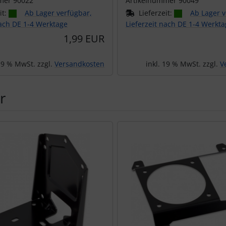
mer 90022
Artikelnummer 90049
it:
Ab Lager verfügbar,
Lieferzeit:
Ab Lager v
nach DE 1-4 Werktage
Lieferzeit nach DE 1-4 Werkt
1,99 EUR
 19 % MwSt. zzgl.
Versandkosten
inkl. 19 % MwSt. zzgl.
V
r
Produktslider - navigieren Sie mit der Tab-Taste zu den einzel