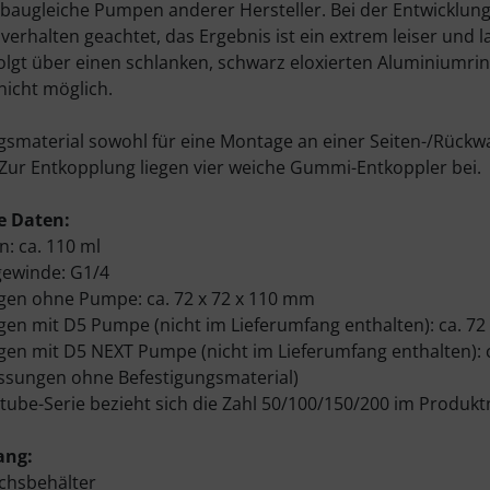
augleiche Pumpen anderer Hersteller. Bei der Entwicklung
erhalten geachtet, das Ergebnis ist ein extrem leiser und l
lgt über einen schlanken, schwarz eloxierten Aluminiumri
nicht möglich.
gsmaterial sowohl für eine Montage an einer Seiten-/Rück
 Zur Entkopplung liegen vier weiche Gummi-Entkoppler bei.
e Daten:
n: ca. 110 ml
gewinde: G1/4
en ohne Pumpe: ca. 72 x 72 x 110 mm
n mit D5 Pumpe (nicht im Lieferumfang enthalten): ca. 72
n mit D5 NEXT Pumpe (nicht im Lieferumfang enthalten): c
ssungen ohne Befestigungsmaterial)
titube-Serie bezieht sich die Zahl 50/100/150/200 im Produk
ang:
ichsbehälter