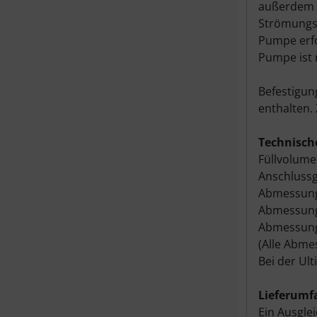
außerdem b
Strömungsv
Pumpe erfo
Pumpe ist 
Befestigun
enthalten.
Technisch
Füllvolume
Anschluss
Abmessung
Abmessunge
Abmessunge
(Alle Abme
Bei der Ul
Lieferumf
Ein Ausgle