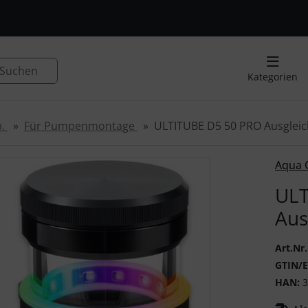
, Seite aktualisieren (F5-Taste) und mit Tab-Taste Navigation
nge zum Login-Button
Springe zum Button für Einstellu
Suchen
Kategorien
b.
Für Pumpenmontage
ULTITUBE D5 50 PRO Ausglei
 ein Produktbild existiert, können Sie die "Zurück-" und "V
Aqua 
ULT
Aus
Art.Nr.
GTIN/
HAN:
3