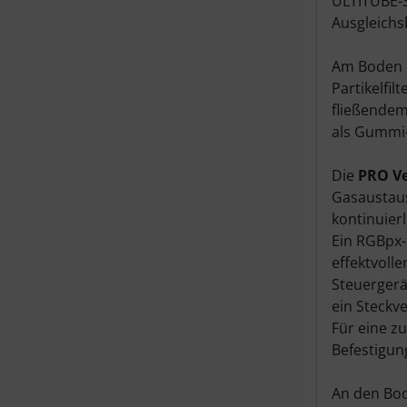
ULTITUBE-S
Ausgleichs
Am Boden d
Partikelfil
fließendem
als Gummi-
Die
PRO Ve
Gasaustau
kontinuier
Ein RGBpx-
effektvoll
Steuergerä
ein Steckv
Für eine z
Befestigun
An den Bo