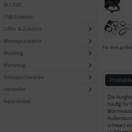
M.2 SSD
USB-Zubehör
Lüfter & Zubehör
Montagezubehör
Für eine größer
Modding
Werkzeug
Schnäppchenecke
Produktb
Hersteller
Produ
Die Ausgle
Neue Artikel
häufig für
Wärmeausde
Außendurch
schwarz el