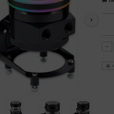
Lie
vor
A