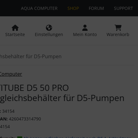
AQUA COMPUTER
SHOP
FORUM
SUPPORT
 öffnen.
ngen
Springe zu den allgemeinen Informationen
Startseite
Einstellungen
Mein Konto
Warenkorb
chsbehälter für D5-Pumpen
or-Button" nutzen, um zwischen den Bildern zu navigieren. Z
Computer
ITUBE D5 50 PRO
gleichsbehälter für D5-Pumpen
:
34154
EAN:
4260473314790
4154