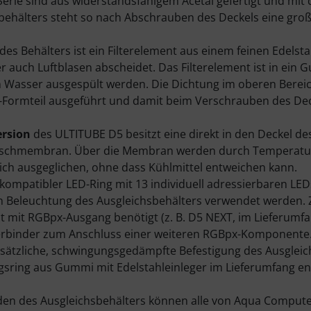
erie sind aus widerstandsfähigem Acetal gefertigt und mit 
behälters steht so nach Abschrauben des Deckels eine gro
es Behälters ist ein Filterelement aus einem feinen Edelsta
ter auch Luftblasen abscheidet. Das Filterelement ist in ein
 Wasser ausgespült werden. Die Dichtung im oberen Bereich 
Formteil ausgeführt und damit beim Verschrauben des Decke
rsion
des ULTITUBE D5 besitzt eine direkt in den Deckel de
schmembran. Über die Membran werden durch Temperatu
lich ausgeglichen, ohne dass Kühlmittel entweichen kann.
kompatibler LED-Ring mit 13 individuell adressierbaren LED
en Beleuchtung des Ausgleichsbehälters verwendet werden.
t mit RGBpx-Ausgang benötigt (z. B. D5 NEXT, im Lieferumfan
erbinder zum Anschluss einer weiteren RGBpx-Komponente
usätzliche, schwingungsgedämpfte Befestigung des Ausgleich
gsring aus Gummi mit Edelstahleinleger im Lieferumfang en
den des Ausgleichsbehälters können alle von Aqua Compu