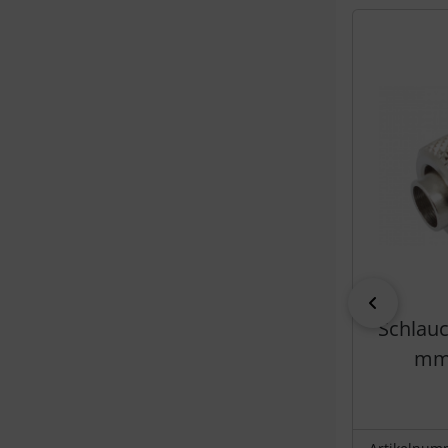
Es folgt ein 
zurück
Schlau
mm 