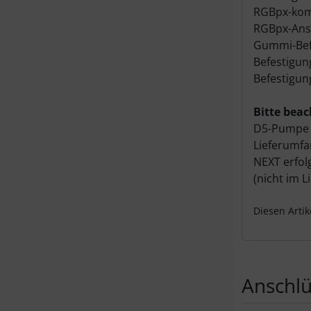
RGBpx-komp
RGBpx-Ansc
Gummi-Befe
Befestigun
Befestigun
Bitte beac
D5-Pumpe w
Lieferumfa
NEXT erfol
(nicht im L
Diesen Arti
Anschl