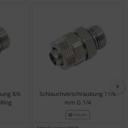
nen Artikeln.
vor
bung 8/6
Schlauchverschraubung 11/8
-Ring
mm G 1/4
Details