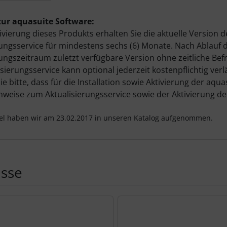
zur aquasuite Software:
ivierung dieses Produkts erhalten Sie die aktuelle Version d
rungsservice für mindestens sechs (6) Monate. Nach Ablauf d
rungszeitraum zuletzt verfügbare Version ohne zeitliche Bef
isierungsservice kann optional jederzeit kostenpflichtig ver
e bitte, dass für die Installation sowie Aktivierung der aqu
nweise zum Aktualisierungsservice sowie der Aktivierung de
kel haben wir am 23.02.2017 in unseren Katalog aufgenommen.
üsse
Produktslider - navigieren Sie mit der Tab-Taste zu den einzel