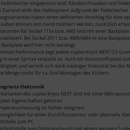
e Federbecher eingepresst sind. Rändelschrauben und Fede
 Zustand wirkt das Haltesystem aufgrund der Federbecher 
rungsvarianten haben einen definierten Anschlag für eine op
auben können von Hand montiert werden, zusätzlich erlaub
varianten für Sockel 115x bzw. AM3 sind mit einer Backplat
stabilisiert. Bei Sockel 2011 bzw. AM5/AM4 ist eine Backplat
 Backplate wird hier nicht benötigt.
ptimale Performance liegt jedem cuplex kryos NEXT 0,5 Gra
n einer Spritze verpackt ist. Auch ein Kunststoffspatel zum
ähigkeit und verteilt sich dank niedriger Viskosität bei de
rte Menge reicht für ca. fünf Montagen des Kühlers.
tegrierte Elektronik
-Varianten des cuplex kryos NEXT sind mit einer Mikroproz
gsten Eigenschaften gehören:
mperaturmessung im Kühler integriert
smöglichkeit für einen Durchflusssensor oder alternativ A
ittstelle zum PC
Schnittstelle zum Datenaustausch mit einem aquaero 5 ode