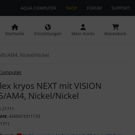
AQUA COMPUTER
SHOP
FORUM
SUPPORT
 öffnen.
ngen
Springe zu den allgemeinen Informationen
Startseite
Einstellungen
Mein Konto
Warenkorb
M5/AM4, Nickel/Nickel
or-Button" nutzen, um zwischen den Bildern zu navigieren. Z
Computer
lex kryos NEXT mit VISION
/AM4, Nickel/Nickel
:
21711
EAN:
4260473311133
1711