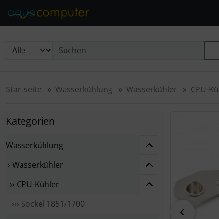
Diese Sprungnavigation (skip link) ist jederzeit zu erreichen
Sprungnavigation
Springe zur Navigation
Springe zum Inhalt
Spri
Startseite
Wasserkühlung
Wasserkühler
CPU-Kü
Wenn mehr als
Kategorien
Wasserkühlung
› Wasserkühler
›› CPU-Kühler
››› Sockel 1851/1700
zurück