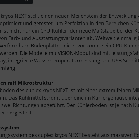
ktbeschreibung
 kryos NEXT stellt einen neuen Meilenstein der Entwicklung
, optimiert und getestet, um Perfektion in den Bereichen K
 ist nicht nur ein CPU-Kühler, der neue Maßstäbe bei der Küh
on Farb- und Ausstattungsvarianten ab. Weltweit einmalig 
 verformbare Bodenplatte - nie zuvor konnte ein CPU-Kühle
t werden. Die Modelle mit VISION-Modul sind mit leistungsfä
ay, integrierte Wassertemperaturmessung und USB-Schnittst
umfang.
en mit Mikrostruktur
oden des cuplex kryos NEXT ist mit einer extrem feinen Mikr
µm. Das Kühlmittel strömt über eine im Kühlergehäuse integ
n zwei Richtungen abgeführt. Der Kühlerboden ist je nach Kü
ber hergestellt.
ssystem
ungssystem des cuplex kryos NEXT besteht aus massiven Ede