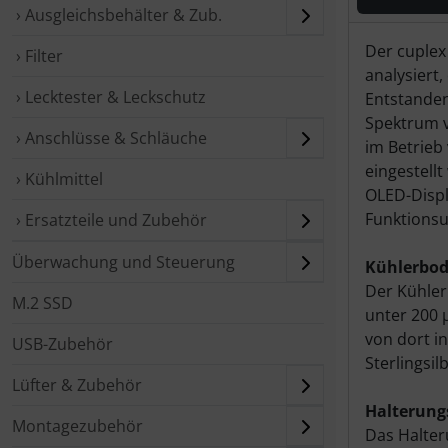
› Ausgleichsbehälter & Zub.
Produ
Der cuplex
› Filter
analysiert
› Lecktester & Leckschutz
Entstanden
Spektrum v
› Anschlüsse & Schläuche
im Betrieb
eingestell
› Kühlmittel
OLED-Displ
Funktions
› Ersatzteile und Zubehör
Überwachung und Steuerung
Kühlerbod
Der Kühlerb
M.2 SSD
unter 200 
von dort i
USB-Zubehör
Sterlingsil
Lüfter & Zubehör
Halterung
Montagezubehör
Das Halter