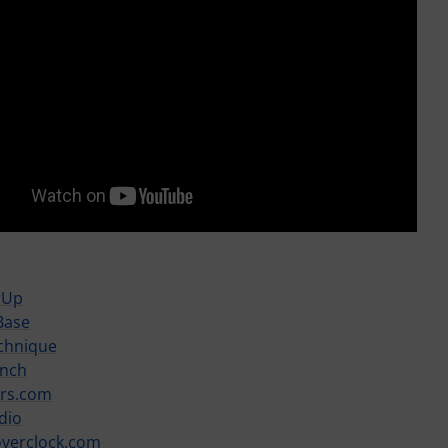
rUp
Base
chnique
nch
ers.com
dio
verclock.com