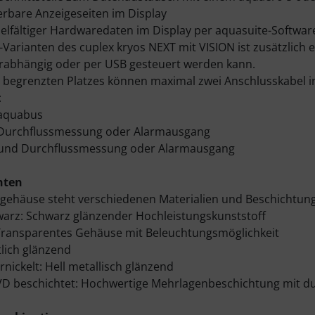
ierbare Anzeigeseiten im Display
ielfältiger Hardwaredaten im Display per aquasuite-Software,
l-Varianten des cuplex kryos NEXT mit VISION ist zusätzlich 
abhängig oder per USB gesteuert werden kann.
begrenzten Platzes können maximal zwei Anschlusskabel i
:
 aquabus
 Durchflussmessung oder Alarmausgang
 und Durchflussmessung oder Alarmausgang
nten
gehäuse steht verschiedenen Materialien und Beschichtun
warz: Schwarz glänzender Hochleistungskunststoff
 Transparentes Gehäuse mit Beleuchtungsmöglichkeit
tlich glänzend
nickelt: Hell metallisch glänzend
D beschichtet: Hochwertige Mehrlagenbeschichtung mit du