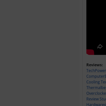
Reviews:
TechPowe
Computer
Cooling Te
Thermalbe
Overclock
Review Stu
Hardwareo