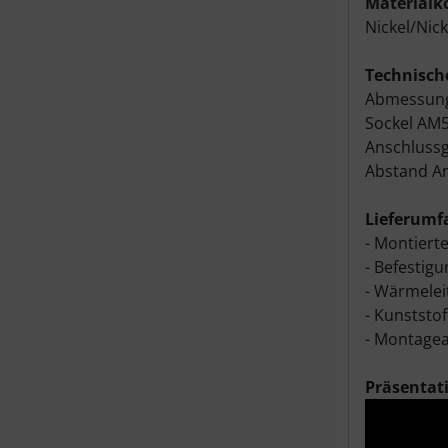
Materialk
Nickel/Nic
Technisch
Abmessun
Sockel AM5
Anschluss
Abstand A
Lieferumf
- Montiert
- Befestigu
- Wärmelei
- Kunststof
- Montagea
Präsentat