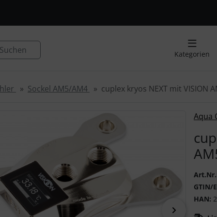
, Seite aktualisieren (F5-Taste) und mit Tab-Taste Navigation
nge zum Login-Button
Springe zum Button für Einstellu
Suchen
Kategorien
hler
Sockel AM5/AM4
cuplex kryos NEXT mit VISION A
 ein Produktbild existiert, können Sie die "Zurück-" und "V
Aqua 
cup
AM5
Art.Nr.
GTIN/
HAN:
2
vor