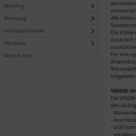
vernickelt
Modding
montierten
Alle Halte
Werkzeug
Rändelschr
Schnäppchenecke
Die Kühler
zusätzlich 
Hersteller
zusätzliche
Für eine o
Neue Artikel
Anwendung i
Wärmeleitf
mitgeliefe
VISION: In
Die VISION
den wichti
- Wasserte
- Anschlus
- USB-Schn
- aquabus-