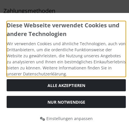
Zahlungsmethoden
Diese Webseite verwendet Cookies und
andere Technologien
Wir verwenden Cookies und ähnliche Technologien, auch von
Drittanbietern, um die ordentliche Funktionsweise der
Website zu gewährleisten, die Nutzung unseres Angebotes
Alle Preise inkl. gesetzl. MwSt. zzgl.
Versandkosten
. Die
zu analysieren und Ihnen ein bestmögliches Einkaufserlebnis
durchgestrichenen Preise entsprechen dem bisherigen Preis
bieten zu können. Weitere Informationen finden Sie in
bei Aqua Computer Shop.
unserer Datenschutzerklärung.
Aqua Computer GmbH & Co. KG © 2026. Alle Rechte
ALLE AKZEPTIEREN
vorbehalten.
mod
ified eCommerce Shopsoftware © 2009-2026
NUR NOTWENDIGE
Einstellungen anpassen