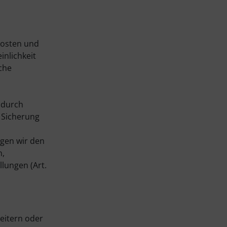
kosten und
inlichkeit
che
 durch
r Sicherung
igen wir den
n,
lungen (Art.
eitern oder