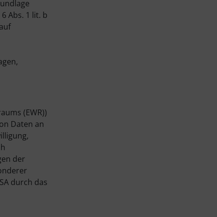
Grundlage
 Abs. 1 lit. b
auf
agen,
sraums (EWR))
von Daten an
illigung,
ch
gen der
sonderer
USA durch das