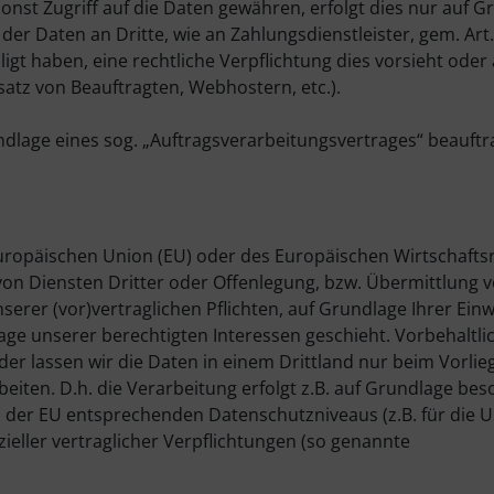
sonst Zugriff auf die Daten gewähren, erfolgt dies nur auf 
er Daten an Dritte, wie an Zahlungsdienstleister, gem. Art. 6
ligt haben, eine rechtliche Verpflichtung dies vorsieht oder 
satz von Beauftragten, Webhostern, etc.).
ndlage eines sog. „Auftragsverarbeitungsvertrages“ beauftr
 Europäischen Union (EU) oder des Europäischen Wirtschaft
n Diensten Dritter oder Offenlegung, bzw. Übermittlung 
nserer (vor)vertraglichen Pflichten, auf Grundlage Ihrer Einw
age unserer berechtigten Interessen geschieht. Vorbehaltli
oder lassen wir die Daten in einem Drittland nur beim Vorlie
iten. D.h. die Verarbeitung erfolgt z.B. auf Grundlage be
nes der EU entsprechenden Datenschutzniveaus (z.B. für die 
zieller vertraglicher Verpflichtungen (so genannte