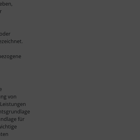
ieben,
r
 oder
ezeichnet.
nbezogene
e
ung von
r Leistungen
chtsgrundlage
undlage für
wichtige
aten