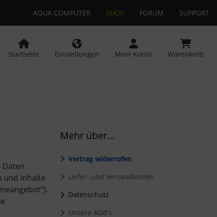
AQUA COMPUTER
SHOP
FORUM
SUPPORT
 öffnen.
ngen
Springe zu den allgemeinen Informationen
Startseite
Einstellungen
Mein Konto
Warenkorb
Mehr über...
Vertrag widerrufen
n Daten
Liefer- und Versandkosten
 und Inhalte
ineangebot“).
Datenschutz
ie
Unsere AGB's