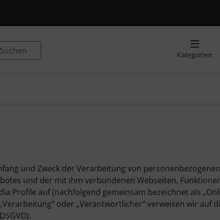
, Seite aktualisieren (F5-Taste) und mit Tab-Taste Navigation
nge zum Login-Button
Springe zum Button für Einstellu
Suchen
Kategorien
 Umfang und Zweck der Verarbeitung von personenbezogene
ebotes und der mit ihm verbundenen Webseiten, Funktionen
dia Profile auf (nachfolgend gemeinsam bezeichnet als „Onl
. „Verarbeitung“ oder „Verantwortlicher“ verweisen wir auf d
(DSGVO).