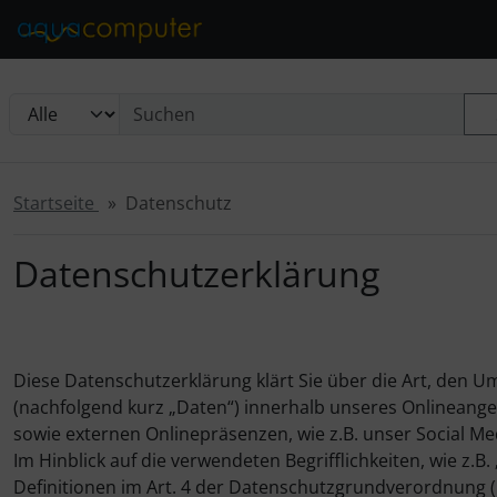
Diese Sprungnavigation (skip link) ist jederzeit zu erreichen
Sprungnavigation
Springe zur Navigation
Springe zum Inhalt
Spri
Startseite
Datenschutz
Datenschutzerklärung
Diese Datenschutzerklärung klärt Sie über die Art, den
(nachfolgend kurz „Daten“) innerhalb unseres Onlineang
sowie externen Onlinepräsenzen, wie z.B. unser Social Me
Im Hinblick auf die verwendeten Begrifflichkeiten, wie z.B
Definitionen im Art. 4 der Datenschutzgrundverordnung 