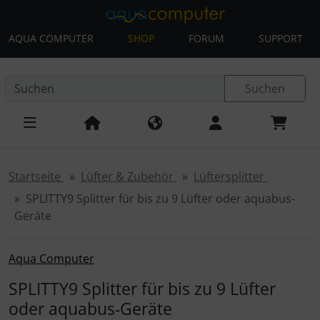
AQUA COMPUTER
SHOP
FORUM
SUPPORT
Diese Sprungnavigation (skip link) ist jederzeit zu erreichen
Sprungnavigation
Springe zur Navigation
Springe zum Inhalt
Spri
Suchen
Startseite
Lüfter & Zubehör
Lüftersplitter
SPLITTY9 Splitter für bis zu 9 Lüfter oder aquabus-
Geräte
Aqua Computer
SPLITTY9 Splitter für bis zu 9 Lüfter
oder aquabus-Geräte