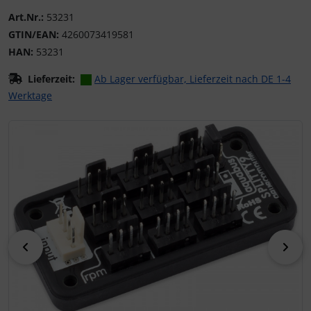
Art.Nr.:
53231
GTIN/EAN:
4260073419581
HAN:
53231
Lieferzeit:
Ab Lager verfügbar, Lieferzeit nach DE 1-4
Werktage
Wenn mehr als ein Produktbild existiert, können Sie die "
zurück
vor