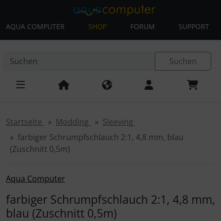
AQUA COMPUTER
SHOP
FORUM
SUPPORT
Diese Sprungnavigation (skip link) ist jederzeit zu erreichen
Sprungnavigation
Springe zur Navigation
Springe zum Inhalt
Spri
Suchen
Startseite
Modding
Sleeving
farbiger Schrumpfschlauch 2:1, 4,8 mm, blau
(Zuschnitt 0,5m)
Aqua Computer
farbiger Schrumpfschlauch 2:1, 4,8 mm,
blau (Zuschnitt 0,5m)