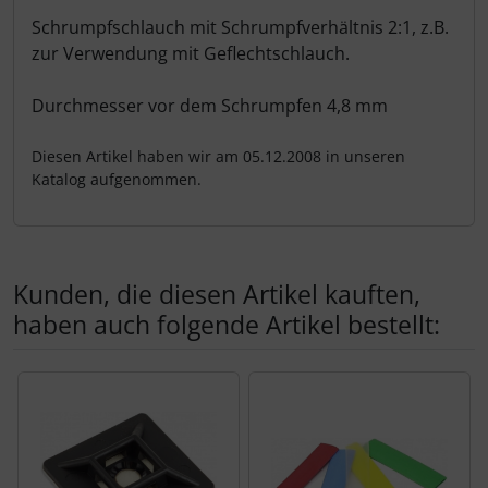
Produktbeschreibung
Schrumpfschlauch mit Schrumpfverhältnis 2:1, z.B.
zur Verwendung mit Geflechtschlauch.
Durchmesser vor dem Schrumpfen 4,8 mm
Diesen Artikel haben wir am 05.12.2008 in unseren
Katalog aufgenommen.
Kunden, die diesen Artikel kauften,
haben auch folgende Artikel bestellt:
Es folgt ein Produktslider - navigieren Sie mit der Tab-Tas