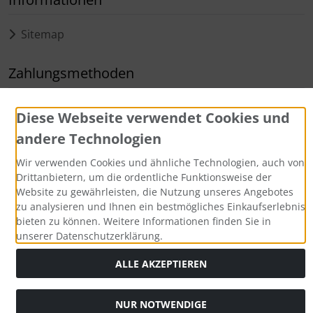
Sitemap
Zahlungsmethoden
Diese Webseite verwendet Cookies und
andere Technologien
Wir verwenden Cookies und ähnliche Technologien, auch von
Drittanbietern, um die ordentliche Funktionsweise der
Website zu gewährleisten, die Nutzung unseres Angebotes
Alle Preise inkl. gesetzl. MwSt. zzgl.
Versandkosten
. Die
zu analysieren und Ihnen ein bestmögliches Einkaufserlebnis
durchgestrichenen Preise entsprechen dem bisherigen Preis
bieten zu können. Weitere Informationen finden Sie in
bei Aqua Computer Shop.
unserer Datenschutzerklärung.
Aqua Computer GmbH & Co. KG © 2026. Alle Rechte
vorbehalten.
ALLE AKZEPTIEREN
mod
ified eCommerce Shopsoftware © 2009-2026
NUR NOTWENDIGE