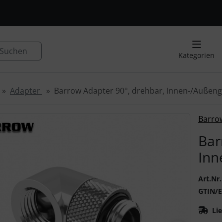
, Seite aktualisieren (F5-Taste) und mit Tab-Taste Navigation
nge zum Login-Button
Springe zum Button für Einstellu
Suchen
Kategorien
Adapter
Barrow Adapter 90°, drehbar, Innen-/Außeng
 ein Produktbild existiert, können Sie die "Zurück-" und "V
Barro
Bar
Inn
Art.Nr.
GTIN/
Lie