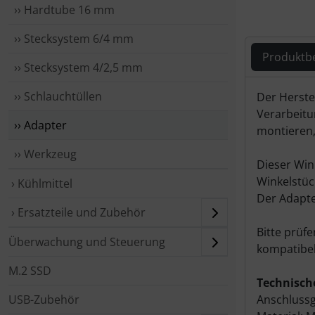
›› Hardtube 16 mm
›› Stecksystem 6/4 mm
Produktb
›› Stecksystem 4/2,5 mm
Produ
›› Schlauchtüllen
Der Herste
Verarbeitu
›› Adapter
montieren,
›› Werkzeug
Dieser Win
Winkelstück
› Kühlmittel
Der Adapte
› Ersatzteile und Zubehör
Bitte prüf
Überwachung und Steuerung
kompatibel 
M.2 SSD
Technische
USB-Zubehör
Anschluss