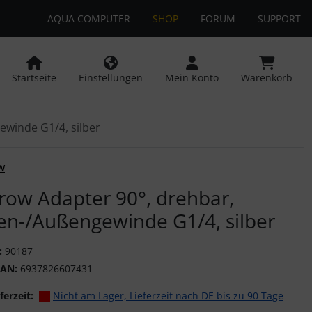
AQUA COMPUTER
SHOP
FORUM
SUPPORT
 öffnen.
ngen
Springe zu den allgemeinen Informationen
Startseite
Einstellungen
Mein Konto
Warenkorb
ewinde G1/4, silber
or-Button" nutzen, um zwischen den Bildern zu navigieren. Z
w
row Adapter 90°, drehbar,
en-/Außengewinde G1/4, silber
:
90187
EAN:
6937826607431
ferzeit:
Nicht am Lager, Lieferzeit nach DE bis zu 90 Tage