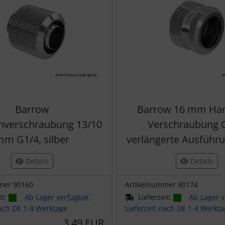
Barrow
Barrow 16 mm Har
hverschraubung 13/10
Verschraubung 
m G1/4, silber
verlängerte Ausführun
Details
Details
mer 90160
Artikelnummer 90174
it:
Ab Lager verfügbar,
Lieferzeit:
Ab Lager v
nach DE 1-4 Werktage
Lieferzeit nach DE 1-4 Werkt
3,49 EUR