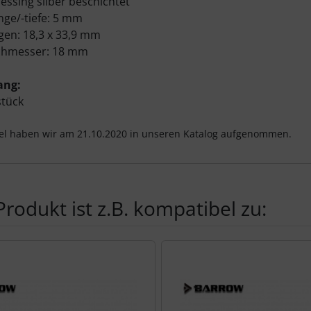
essing silber beschichtet
ge/-tiefe: 5 mm
en: 18,3 x 33,9 mm
hmesser: 18 mm
ang:
stück
kel haben wir am 21.10.2020 in unseren Katalog aufgenommen.
Produkt ist z.B. kompatibel zu:
Produktslider - navigieren Sie mit der Tab-Taste zu den einzel