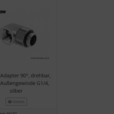
Adapter 90°, drehbar,
/Außengewinde G1/4,
silber
Details
mer 90187