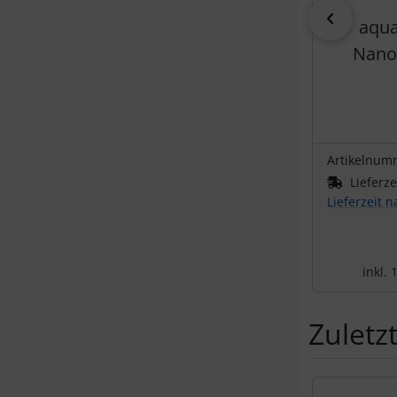
zurück
aqua
Nano
Artikelnum
Lieferze
Lieferzeit 
inkl.
Zuletz
Es folgt ein 