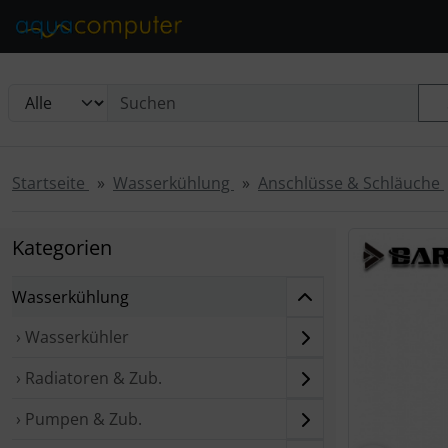
Diese Sprungnavigation (skip link) ist jederzeit zu erreichen
Sprungnavigation
Springe zur Navigation
Springe zum Inhalt
Spri
Startseite
Wasserkühlung
Anschlüsse & Schläuche
Wenn mehr als
Kategorien
Wasserkühlung
› Wasserkühler
› Radiatoren & Zub.
› Pumpen & Zub.