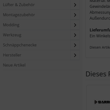
Material: M
Lüfter & Zubehör
Gewindelän
Abmessung
Montagezubehör
Außendurc
Modding
Lieferumf
Werkzeug
Ein Winkel
Schnäppchenecke
Diesen Arti
Hersteller
Neue Artikel
Dieses 
Es folgt ein 