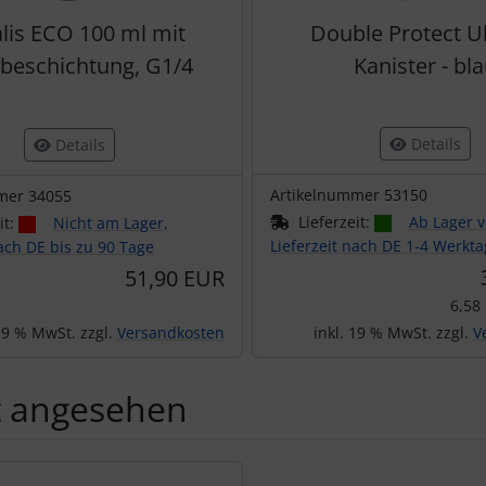
lis ECO 100 ml mit
Double Protect Ul
beschichtung, G1/4
Kanister - bl
Details
Details
Artikelnummer 53150
mer 34055
Lieferzeit:
Ab Lager v
it:
Nicht am Lager,
Lieferzeit nach DE 1-4 Werkt
nach DE bis zu 90 Tage
51,90 EUR
6,58
 19 % MwSt. zzgl.
Versandkosten
inkl. 19 % MwSt. zzgl.
V
t angesehen
Produktslider - navigieren Sie mit der Tab-Taste zu den einzel