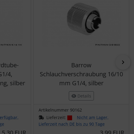
vor
dtube-
Barrow
G1/4,
Schlauchverschraubung 16/10
g, silber
mm G1/4, silber
Details
Artikelnummer 90162
erfügbar,
Lieferzeit:
Nicht am Lager,
age
Lieferzeit nach DE bis zu 90 Tage
5,30 EUR
3,99 EUR