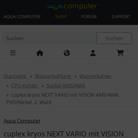
AQUA COMPUTER
SHOP
FORUM
SUPPORT
Diese Sprungnavigation (skip link) ist jederzeit zu erreichen
Sprungnavigation
Springe zur Navigation
Springe zum Inhalt
Spri
Suchen
Startseite
Wasserkühlung
Wasserkühler
CPU-Kühler
Sockel AM5/AM4
cuplex kryos NEXT VARIO mit VISION AM5/AM4,
PVD/Nickel, 2. Wahl
Aqua Computer
cuplex kryos NEXT VARIO mit VISION