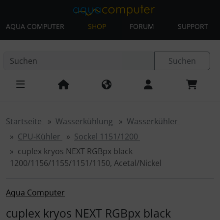
AQUA COMPUTER
SHOP
FORUM
SUPPORT
Diese Sprungnavigation (skip link) ist jederzeit zu erreichen
Sprungnavigation
Springe zur Navigation
Springe zum Inhalt
Spri
Suchen
Startseite
Wasserkühlung
Wasserkühler
CPU-Kühler
Sockel 1151/1200
cuplex kryos NEXT RGBpx black
1200/1156/1155/1151/1150, Acetal/Nickel
Aqua Computer
cuplex kryos NEXT RGBpx black