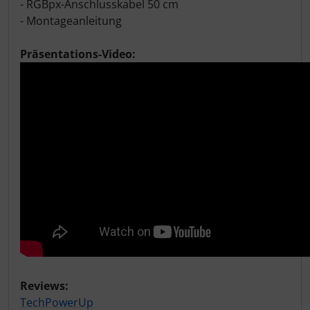
- RGBpx-Anschlusskabel 50 cm
- Montageanleitung
Präsentations-Video:
Reviews:
TechPowerUp