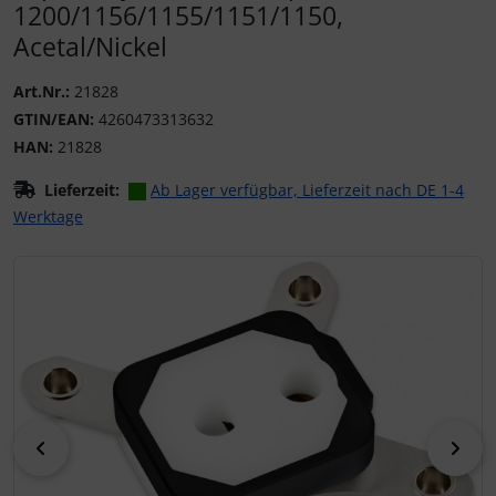
1200/1156/1155/1151/1150,
Acetal/Nickel
Art.Nr.:
21828
GTIN/EAN:
4260473313632
HAN:
21828
Lieferzeit:
Ab Lager verfügbar, Lieferzeit nach DE 1-4
Werktage
Wenn mehr als ein Produktbild existiert, können Sie die "
zurück
vor