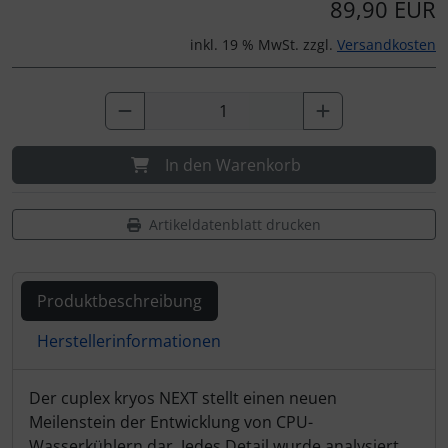
89,90 EUR
inkl. 19 % MwSt. zzgl.
Versandkosten
In den Warenkorb
Artikeldatenblatt drucken
Produktbeschreibung
Herstellerinformationen
Produktbeschreibung
Der cuplex kryos NEXT stellt einen neuen
Meilenstein der Entwicklung von CPU-
Wasserkühlern dar. Jedes Detail wurde analysiert,