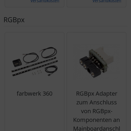
Versandkosten
Versandkosten
RGBpx
Es folgt ein Produktslider - navigieren Sie mit der Tab-Tas
farbwerk 360
RGBpx Adapter
zum Anschluss
von RGBpx-
Komponenten an
Mainboardanschl