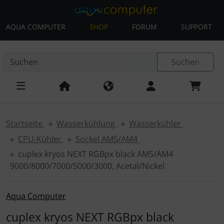
AQUA COMPUTER
SHOP
FORUM
SUPPORT
Diese Sprungnavigation (skip link) ist jederzeit zu erreichen
Sprungnavigation
Springe zur Navigation
Springe zum Inhalt
Spri
Suchen
Startseite
Wasserkühlung
Wasserkühler
CPU-Kühler
Sockel AM5/AM4
cuplex kryos NEXT RGBpx black AM5/AM4
9000/8000/7000/5000/3000, Acetal/Nickel
Aqua Computer
cuplex kryos NEXT RGBpx black