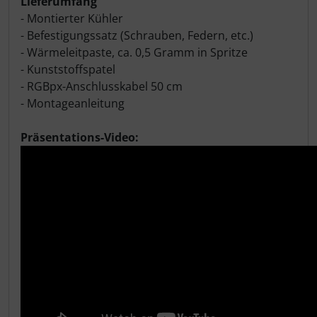
Lieferumfang
- Montierter Kühler
- Befestigungssatz (Schrauben, Federn, etc.)
- Wärmeleitpaste, ca. 0,5 Gramm in Spritze
- Kunststoffspatel
- RGBpx-Anschlusskabel 50 cm
- Montageanleitung
Präsentations-Video: