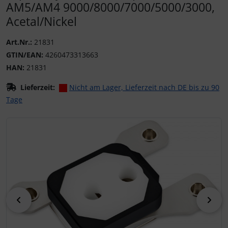
AM5/AM4 9000/8000/7000/5000/3000,
Acetal/Nickel
Art.Nr.:
21831
GTIN/EAN:
4260473313663
HAN:
21831
Lieferzeit:
Nicht am Lager, Lieferzeit nach DE bis zu 90
Tage
Wenn mehr als ein Produktbild existiert, können Sie die "
zurück
vor