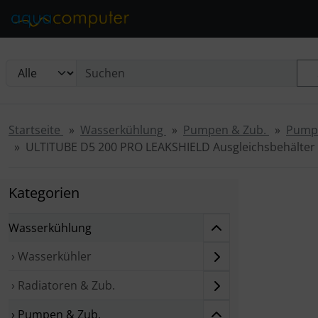
Diese Sprungnavigation (skip link) ist jederzeit zu erreichen
Sprungnavigation
Springe zur Navigation
Springe zum Inhalt
Spri
Startseite
Wasserkühlung
Pumpen & Zub.
Pumpe
ULTITUBE D5 200 PRO LEAKSHIELD Ausgleichsbehälter
Wenn mehr als
Kategorien
Wasserkühlung
› Wasserkühler
› Radiatoren & Zub.
› Pumpen & Zub.