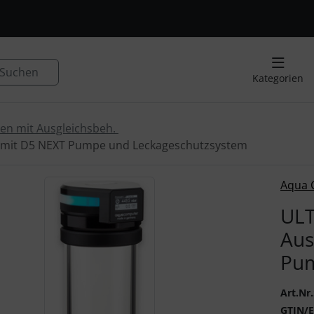
, Seite aktualisieren (F5-Taste) und mit Tab-Taste Navigation
nge zum Login-Button
Springe zum Button für Einstellu
Suchen
Kategorien
n mit Ausgleichsbeh.
 mit D5 NEXT Pumpe und Leckageschutzsystem
 ein Produktbild existiert, können Sie die "Zurück-" und "V
Aqua 
ULT
Aus
Pum
Art.Nr.
GTIN/