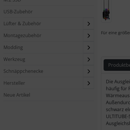
USB-Zubehör
Lüfter & Zubehör
Für eine größer
Montagezubehör
Modding
Werkzeug
Produktb
Schnäppchenecke
Produ
Die Ausgle
Hersteller
häufig für
Neue Artikel
Wärmeausde
Außendurch
schwarz el
ULTITUBE-S
Ausgleichs