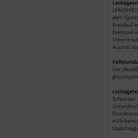
Leckagesc
LEAKSHIELD
dem System
Kreislauf 
Eventuell 
Unterdruck
Austritt v
Füllstand
Der aktuel
gepumpter 
Leckagete
Schon vor 
Unterdruck
Drucksenso
ml/h berec
Undichtigk