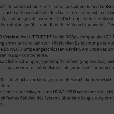
es Behälters ist ein Filterelement aus einem feinen Edelsta
ter auch Luftblasen abscheidet. Das Filterelement ist in ein
 Wasser ausgespült werden. Die Dichtung im oberen Bereich 
Formteil ausgeführt und damit beim Verschrauben des Decke
O Version
des ULTITUBE D5 ist ein RGBpx-kompatibler LED-Ri
ng enthalten und kann zur effektvollen Beleuchtung des A
die D5 NEXT Pumpe angeschlossen werden. Am Ende des Stri
teren RGBpx-Komponente.
usätzliche, schwingungsgedämpfte Befestigung des Ausgleich
gsring aus Gummi mit Edelstahleinleger im Lieferumfang en
LD
schützt aktiv vor Leckagen und überwacht kontinuierlich
eiten.
Schutz vor Leckagen kann LEAKSHIELD schon vor Inbetrieb
n einfaches Befüllen des Systems über eine Saugleitung erm
n.