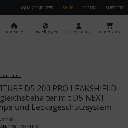
AQUA COMPUTER
SHOP
FORUM
SUPPORT
 öffnen.
ngen
Springe zu den allgemeinen Informationen
Startseite
Einstellungen
Mein Konto
Warenkorb
or-Button" nutzen, um zwischen den Bildern zu navigieren. Z
Computer
ITUBE D5 200 PRO LEAKSHIELD
gleichsbehälter mit D5 NEXT
pe und Leckageschutzsystem
:
34142
EAN:
4260473314103