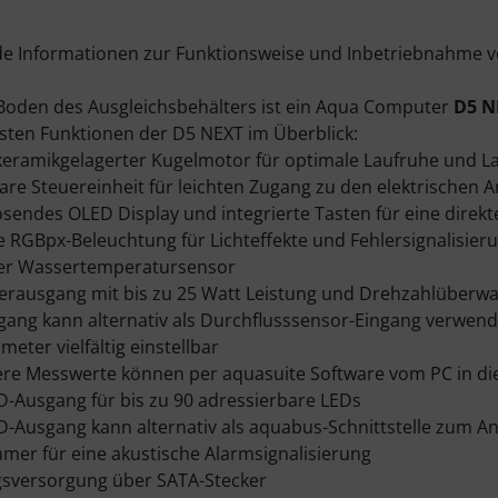
 Informationen zur Funktionsweise und Inbetriebnahme v
Boden des Ausgleichsbehälters ist ein Aqua Computer
D5 N
gsten Funktionen der D5 NEXT im Überblick:
 keramikgelagerter Kugelmotor für optimale Laufruhe und La
re Steuereinheit für leichten Zugang zu den elektrischen 
ösendes OLED Display und integrierte Tasten für eine dire
te RGBpx-Beleuchtung für Lichteffekte und Fehlersignalisier
rter Wassertemperatursensor
erausgang mit bis zu 25 Watt Leistung und Drehzahlüberw
sgang kann alternativ als Durchflusssensor-Eingang verwen
meter vielfältig einstellbar
tere Messwerte können per aquasuite Software vom PC in d
D-Ausgang für bis zu 90 adressierbare LEDs
D-Ausgang kann alternativ als aquabus-Schnittstelle zum A
mer für eine akustische Alarmsignalisierung
sversorgung über SATA-Stecker