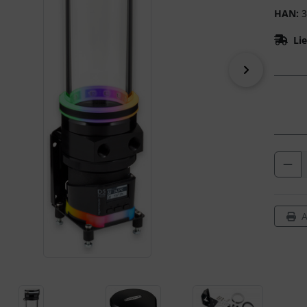
HAN:
3
Lie
vor
A