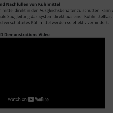
und Nachfüllen von Kühlmittel
hlmittel direkt in den Ausgleichsbehälter zu schütten, ka
nale Saugleitung das System direkt aus einer Kühlmittelflas
nd verschüttetes Kühlmittel werden so effektiv verhindert.
D Demonstrations-Video