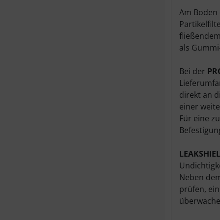
Am Boden d
Partikelfil
fließendem
als Gummi-
Bei der
PR
Lieferumfa
direkt an 
einer wei
Für eine z
Befestigun
LEAKSHIE
Undichtigk
Neben dem 
prüfen, ei
überwache