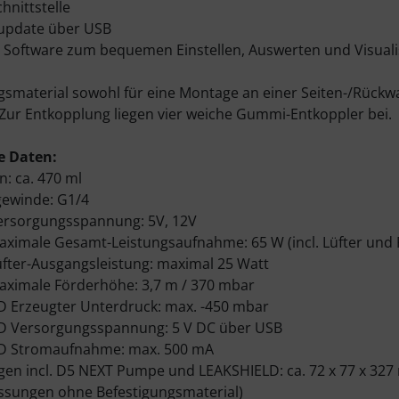
chnittstelle
eupdate über USB
e Software zum bequemen Einstellen, Auswerten und Visuali
gsmaterial sowohl für eine Montage an einer Seiten-/Rück
 Zur Entkopplung liegen vier weiche Gummi-Entkoppler bei.
e Daten:
n: ca. 470 ml
gewinde: G1/4
ersorgungsspannung: 5V, 12V
ximale Gesamt-Leistungsaufnahme: 65 W (incl. Lüfter und
fter-Ausgangsleistung: maximal 25 Watt
ximale Förderhöhe: 3,7 m / 370 mbar
 Erzeugter Unterdruck: max. -450 mbar
D Versorgungsspannung: 5 V DC über USB
D Stromaufnahme: max. 500 mA
n incl. D5 NEXT Pumpe und LEAKSHIELD: ca. 72 x 77 x 32
ssungen ohne Befestigungsmaterial)