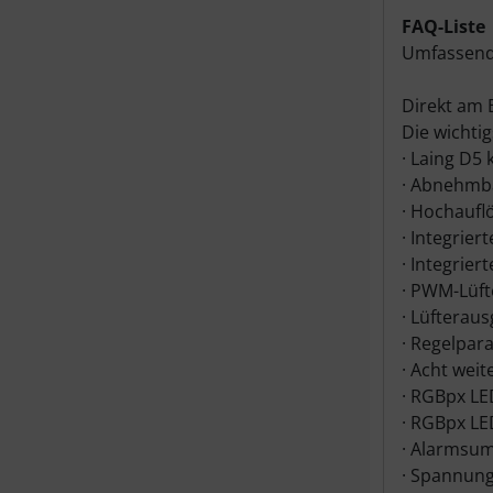
FAQ-Liste
Umfassende
Direkt am 
Die wichti
· Laing D5
· Abnehmba
· Hochaufl
· Integrier
· Integrie
· PWM-Lüft
· Lüfterau
· Regelpara
· Acht wei
· RGBpx LE
· RGBpx LE
· Alarmsum
· Spannung