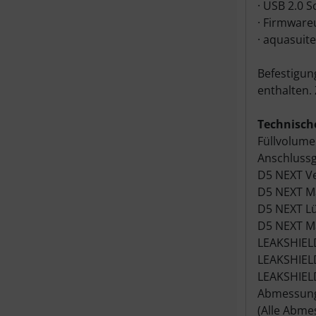
· USB 2.0 S
· Firmwar
· aquasuit
Befestigun
enthalten.
Technisch
Füllvolume
Anschluss
D5 NEXT V
D5 NEXT Ma
D5 NEXT Lü
D5 NEXT Ma
LEAKSHIELD
LEAKSHIEL
LEAKSHIEL
Abmessunge
(Alle Abme