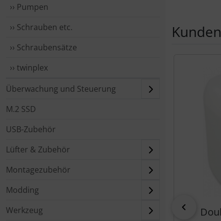
›› Pumpen
›› Schrauben etc.
Kunden,
›› Schraubensätze
Es folgt ein 
›› twinplex
Überwachung und Steuerung
M.2 SSD
USB-Zubehör
Lüfter & Zubehör
Montagezubehör
Modding
zurück
Werkzeug
Doub