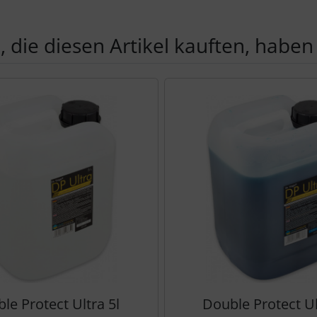
 die diesen Artikel kauften, haben 
Produktslider - navigieren Sie mit der Tab-Taste zu den einzel
le Protect Ultra 5l
Double Protect Ul