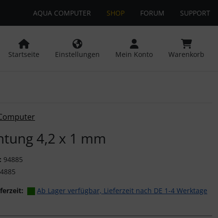
AQUA COMPUTER
SHOP
FORUM
SUPPORT
 öffnen.
ngen
Springe zu den allgemeinen Informationen
Startseite
Einstellungen
Mein Konto
Warenkorb
or-Button" nutzen, um zwischen den Bildern zu navigieren. Z
Computer
htung 4,2 x 1 mm
:
94885
4885
ferzeit:
Ab Lager verfügbar, Lieferzeit nach DE 1-4 Werktage