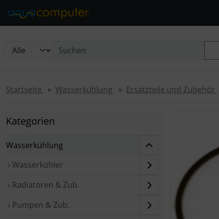
Diese Sprungnavigation (skip link) ist jederzeit zu erreichen
Sprungnavigation
Springe zur Navigation
Springe zum Inhalt
Spri
Startseite
Wasserkühlung
Ersatzteile und Zubehör
Wenn mehr als
Kategorien
Wasserkühlung
› Wasserkühler
› Radiatoren & Zub.
› Pumpen & Zub.