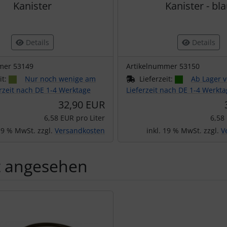
Kanister
Kanister - bl
Details
Details
mer 53149
Artikelnummer 53150
it:
Nur noch wenige am
Lieferzeit:
Ab Lager v
erzeit nach DE 1-4 Werktage
Lieferzeit nach DE 1-4 Werkt
32,90 EUR
6,58 EUR pro Liter
6,58
 19 % MwSt. zzgl.
Versandkosten
inkl. 19 % MwSt. zzgl.
V
t angesehen
Produktslider - navigieren Sie mit der Tab-Taste zu den einzel