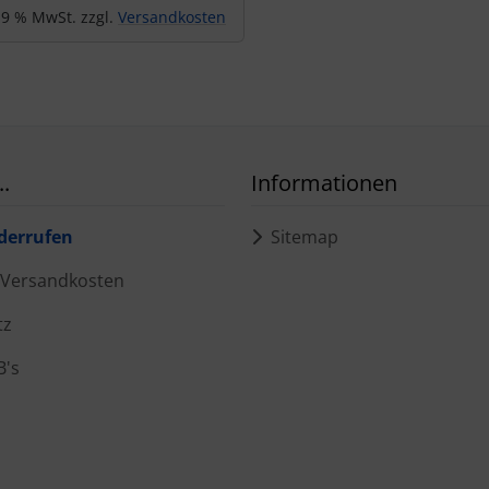
 19 % MwSt. zzgl.
Versandkosten
.
Informationen
derrufen
Sitemap
d Versandkosten
tz
B's
m