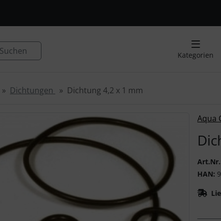
, Seite aktualisieren (F5-Taste) und mit Tab-Taste Navigation
nge zum Login-Button
Springe zum Button für Einstellu
Suchen
Kategorien
Dichtungen
Dichtung 4,2 x 1 mm
 ein Produktbild existiert, können Sie die "Zurück-" und "V
Aqua 
Dic
Art.Nr.
HAN:
9
Lie