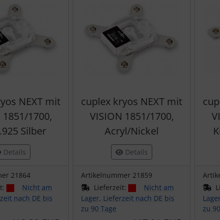
ryos NEXT mit
cuplex kryos NEXT mit
cup
 1851/1700,
VISION 1851/1700,
V
.925 Silber
Acryl/Nickel
K
Details
Details
mer 21864
Artikelnummer 21859
Arti
it:
Nicht am
Lieferzeit:
Nicht am
L
rzeit nach DE bis
Lager, Lieferzeit nach DE bis
Lager
zu 90 Tage
zu 9