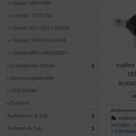
››› Sockel AM5/AM4
››› Sockel 1151/1200
››› Sockel 2011/2011-3/2066
››› Sockel sTR5/SP6/sTRX4
››› Sockel AM3+/AM3/FM2+
cuplex
›› Grafikkarten-Kühler
185
›› Spannungswandler
Acetal
›› HDD-Kühler
›› Zubehör
Artikelnum
› Radiatoren & Zub.
Lieferze
verfügbar, L
› Pumpen & Zub.
1-4 Werktag