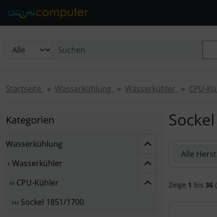
Diese Sprungnavigation (skip link) ist jederzeit zu erreichen
Sprungnavigation
Springe zur Navigation
Springe zum Inhalt
Spri
Startseite
Wasserkühlung
Wasserkühler
CPU-Kü
Sockel
Kategorien
Wasserkühlung
Hier können 
› Wasserkühler
›› CPU-Kühler
Zeige
1
bis
36
(
››› Sockel 1851/1700