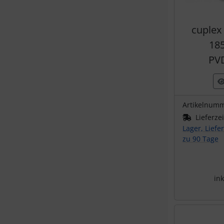
cuplex
185
PVD
Artikelnum
Lieferze
Lager, Liefe
zu 90 Tage
ink