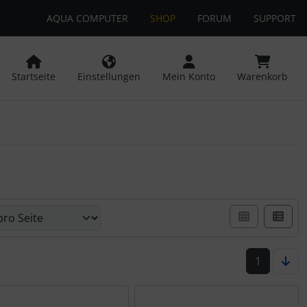
AQUA COMPUTER
SHOP
FORUM
SUPPORT
 öffnen.
ngen
Springe zu den allgemeinen Informationen
Startseite
Einstellungen
Mein Konto
Warenkorb
er Box- oder Listenansicht wählen.
1