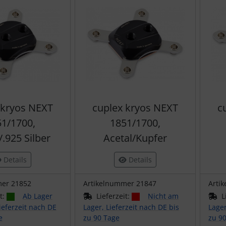
 kryos NEXT
cuplex kryos NEXT
c
1/1700,
1851/1700,
/.925 Silber
Acetal/Kupfer
Details
Details
mer 21852
Artikelnummer 21847
Arti
it:
Ab Lager
Lieferzeit:
Nicht am
L
ieferzeit nach DE
Lager, Lieferzeit nach DE bis
Lager
e
zu 90 Tage
zu 9