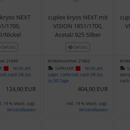
 kryos NEXT
cuplex kryos NEXT mit
cup
1/1700,
VISION 1851/1700,
V
/Nickel
Acetal/.925 Silber
Details
Details
mer 21849
Artikelnummer 21862
Arti
it:
Nicht am
Lieferzeit:
Nicht am
L
rzeit nach DE bis
Lager, Lieferzeit nach DE bis
wenig
zu 90 Tage
nach
124,90 EUR
404,90 EUR
l. 19 % MwSt. zzgl.
inkl. 19 % MwSt. zzgl.
Versandkosten
Versandkosten