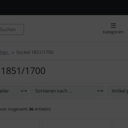
, Seite aktualisieren (F5-Taste) und mit Tab-Taste Navigation
nge zum Login-Button
Springe zum Button für Einstellu
Suchen
Kategorien
hler
Sockel 1851/1700
 1851/1700
Sie die nachfolgenden Artikel umsortieren und zwischen ein
von insgesamt
36
Artikeln)